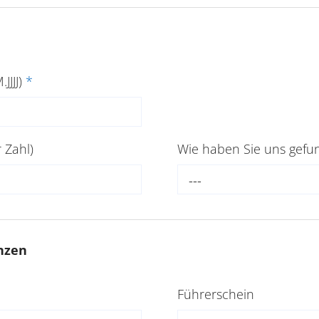
JJJJ)
*
 Zahl)
Wie haben Sie uns gef
---
nzen
Führerschein